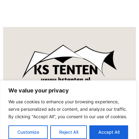
CONTACT
We value your privacy
Barneveld
We use cookies to enhance your browsing experience,
serve personalized ads or content, and analyze our traffic.
info@kstenten.nl
By clicking "Accept All", you consent to our use of cookies.
0612411013
Customize
Reject All
Accept All
Nemen we niet op? Dan staan we waarschijnlijk met een zware