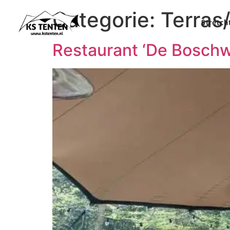
Categorie:
Terras
Stretch
Restaurant ‘De Boschw