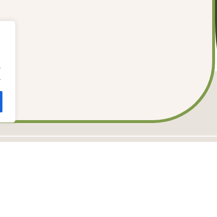
.
.
T
SITEMAP
KS TE
Stretchtent kopen
Over on
en.nl
Stretchtent huren
Contact