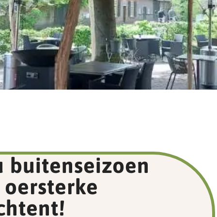
u buitenseizoen
 oersterke
chtent!