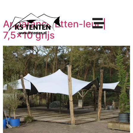
Apparance Etten-leur |
7,5×10 grijs