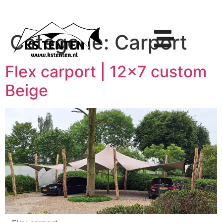
Categorie:
Carport
Flex carport | 12×7 custom
Beige